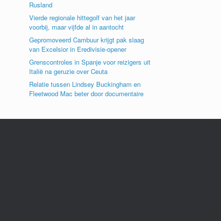
Rusland
Vierde regionale hittegolf van het jaar
voorbij, maar vijfde al in aantocht
Gepromoveerd Cambuur krijgt pak slaag
van Excelsior in Eredivisie-opener
Grenscontroles in Spanje voor reizigers uit
Italië na geruzie over Ceuta
Relatie tussen Lindsey Buckingham en
Fleetwood Mac beter door documentaire