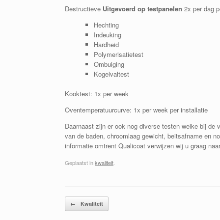
Destructieve
Uitgevoerd op testpanelen
2x per dag pe
Hechting
Indeuking
Hardheid
Polymerisatietest
Ombuiging
Kogelvaltest
Kooktest: 1x per week
Oventemperatuurcurve: 1x per week per installatie
Daarnaast zijn er ook nog diverse testen welke bij de 
van de baden, chroomlaag gewicht, beitsafname en nog
informatie omtrent Qualicoat verwijzen wij u graag naa
Geplaatst in
kwaliteit
.
Bericht navigatie
←
Kwaliteit