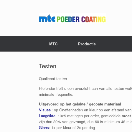
Ga
naar
de
inhoud
MTC
Productie
Testen
Qualicoat testen
Hieronder treft u een overzicht aan van alle testen w
minimale frequentie.
Uitgevoerd op het gelakte / gecoate materiaal
Visuee
l
: op Oneffenheden en kleur op een afstand van
Laagdikte
: 10x5 metingen per order, gemiddelde
moet
zijn dan 80% van gevraagd, dus 60 is minimum 48 mi
Glans
: 1x per kleur of 2x per dag